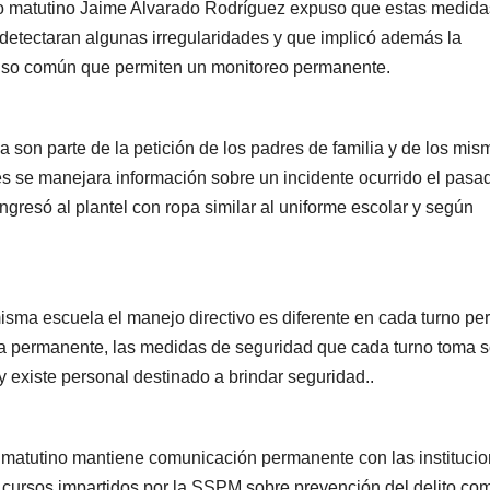
urno matutino Jaime Alvarado Rodríguez expuso que estas medida
detectaran algunas irregularidades y que implicó además la
 uso común que permiten un monitoreo permanente.
a son parte de la petición de los padres de familia y de los mis
s se manejara información sobre un incidente ocurrido el pasa
ngresó al plantel con ropa similar al uniforme escolar y según
isma escuela el manejo directivo es diferente en cada turno per
ra permanente, las medidas de seguridad que cada turno toma 
y existe personal destinado a brindar seguridad..
o matutino mantiene comunicación permanente con las instituci
 cursos impartidos por la SSPM sobre prevención del delito co