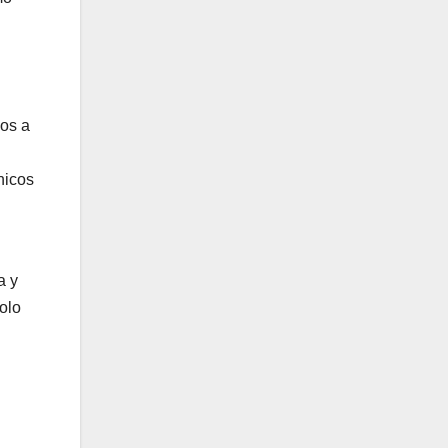
os a
nicos
a y
olo