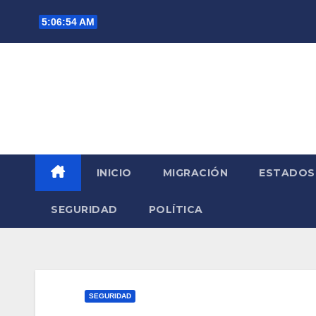
Saltar
5:06:56 AM
al
contenido
INICIO
MIGRACIÓN
ESTADOS
SEGURIDAD
POLÍTICA
SEGURIDAD