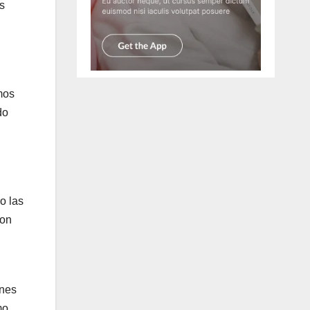
s
mos
do
o las
son
ones
mo