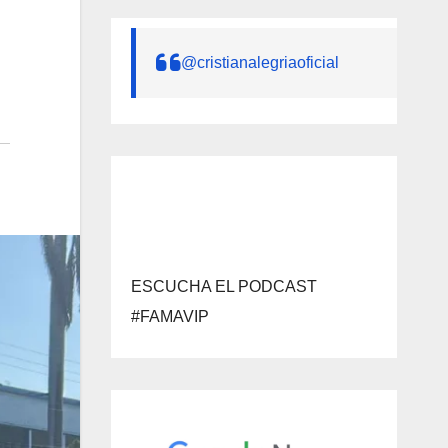
@cristianalegriaoficial
ESCUCHA EL PODCAST
#FAMAVIP