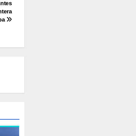
antes
ntera
pa