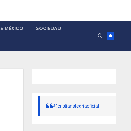
E MÉXICO
SOCIEDAD
@cristianalegriaoficial