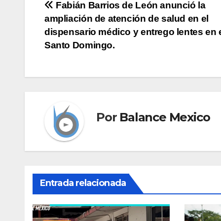
Navegación
Fabián Barrios de León anunció la
ampliación de atención de salud en el
de
dispensario médico y entrego lentes en e
entradas
Santo Domingo.
Por
Balance Mexico
Entrada relacionada