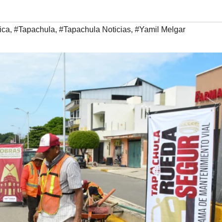
ica
,
#Tapachula
,
#Tapachula Noticias
,
#Yamil Melgar