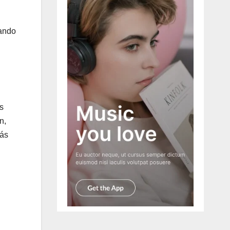
zando
s
n,
más