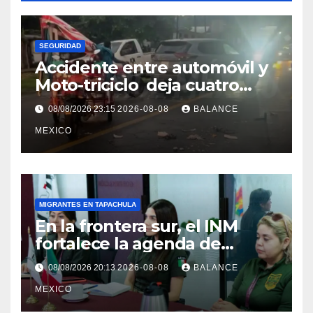
SEGURIDAD
Accidente entre automóvil y
Moto-triciclo deja cuatro
lesionados en Tuxtla Chico
08/08/2026 23:15
2026-08-08
BALANCE
MEXICO
MIGRANTES EN TAPACHULA
En la frontera sur, el INM
fortalece la agenda de
trabajo conjunta con el
08/08/2026 20:13
2026-08-08
BALANCE
Consulado de Guatemala.
MEXICO