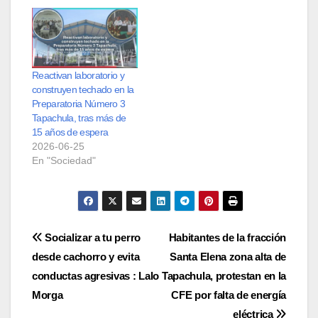
Reactivan laboratorio y
construyen techado en la
Preparatoria Número 3
Tapachula, tras más de
15 años de espera
2026-06-25
En "Sociedad"
Navegación
Socializar a tu perro
Habitantes de la fracción
desde cachorro y evita
Santa Elena zona alta de
de
conductas agresivas : Lalo
Tapachula, protestan en la
entradas
Morga
CFE por falta de energía
eléctrica