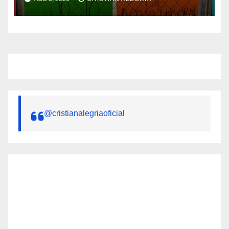
delegado regional
@cristianalegriaoficial