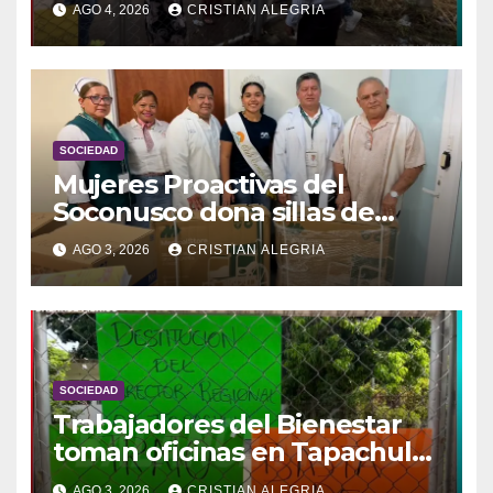
AGO 4, 2026
CRISTIAN ALEGRIA
prolongarse hasta el lunes
SOCIEDAD
Mujeres Proactivas del
Soconusco dona sillas de
ruedas e insumos al Hospital
AGO 3, 2026
CRISTIAN ALEGRIA
General de Tapachula
SOCIEDAD
Trabajadores del Bienestar
toman oficinas en Tapachula
y exigen destitución de
AGO 3, 2026
CRISTIAN ALEGRIA