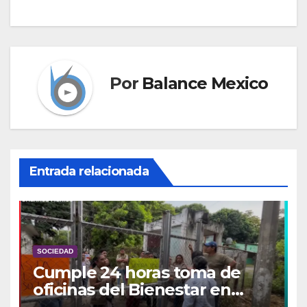
Por
Balance Mexico
Entrada relacionada
SOCIEDAD
Cumple 24 horas toma de
oficinas del Bienestar en
Tapachula y podría