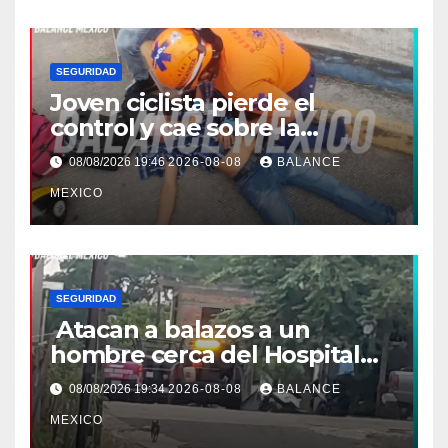
SEGURIDAD
Joven ciclista pierde el
control y cae sobre la
banqueta en Tapachula
08/08/2026 19:46
2026-08-08
BALANCE
MEXICO
SEGURIDAD
Atacan a balazos a un
hombre cerca del Hospital
General de Huixtla
08/08/2026 19:34
2026-08-08
BALANCE
MEXICO