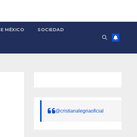
E MÉXICO
SOCIEDAD
@cristianalegriaoficial