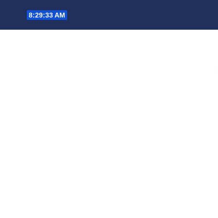
Saltar
8:29:35 AM
al
contenido