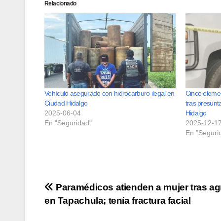
Relacionado
Vehículo asegurado con hidrocarburo ilegal en
Cinco elemen
Ciudad Hidalgo
tras presunt
2025-06-04
Hidalgo
En "Seguridad"
2025-12-1
En "Seguri
Navegación
Paramédicos atienden a mujer tras ag
en Tapachula; tenía fractura facial
de