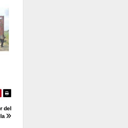
d
r del
ula