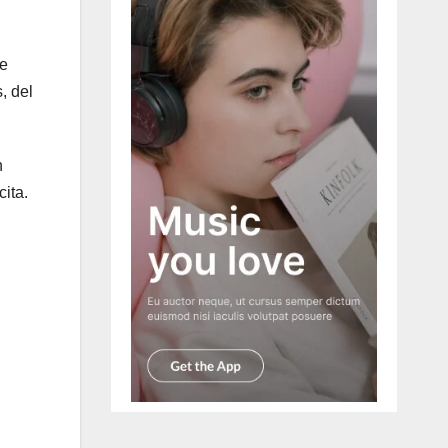
se
, del
n
cita.