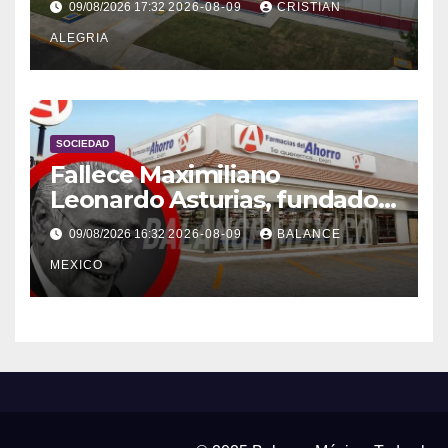
09/08/2026 17:32
2026-08-09
CRISTIAN
gusano barrenador
ALEGRIA
SOCIEDAD
Fallece Maximiliano
Leonardo Asturias, fundador
de Farmacias del Ahorro
09/08/2026 16:32
2026-08-09
BALANCE
MEXICO