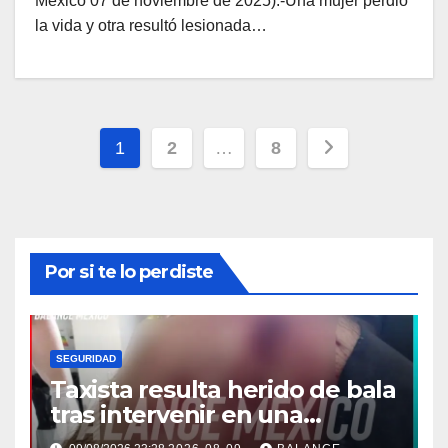
México 07 de noviembre de 2025).-Una mujer perdió
la vida y otra resultó lesionada…
Paginación
1
2
…
8
de
entradas
Por si te lo perdiste
SEGURIDAD
Taxista resulta herido de bala
tras intervenir en una
discusión en Puerto Madero