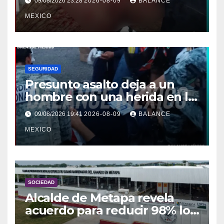
09/08/2026 23:28
2026-08-09
BALANCE
MEXICO
SEGURIDAD
Presunto asalto deja a un
hombre con una herida en la
pierna en Colonia Solidaridad
09/08/2026 19:41
2026-08-09
BALANCE
2000, Tapachula
MEXICO
SOCIEDAD
Alcalde de Metapa revela
acuerdo para reducir 98% los
olores de planta contra el