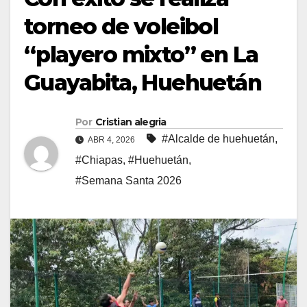
torneo de voleibol
“playero mixto” en La
Guayabita, Huehuetán
Por
Cristian alegria
#Alcalde de huehuetán
,
ABR 4, 2026
#Chiapas
,
#Huehuetán
,
#Semana Santa 2026