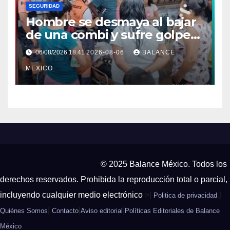
SEGURIDAD
Hombre se desmaya al bajar
de una combi y sufre golpe
en la cabeza en Tapachula
06/08/2026 18:41
2026-08-06
BALANCE
MEXICO
© 2025 Balance México. Todos los
derechos reservados. Prohibida la reproducción total o parcial,
incluyendo cualquier medio electrónico
>|
.|
Politica de privacidad
|
|
|
Quiénes Somos
Contacto
Aviso editorial
Políticas Editoriales de Balance
México