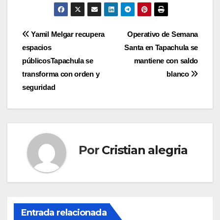
Navegación
Yamil Melgar recupera
Operativo de Semana
espacios
Santa en Tapachula se
de
públicosTapachula se
mantiene con saldo
entradas
transforma con orden y
blanco
seguridad
Por
Cristian alegria
Entrada relacionada