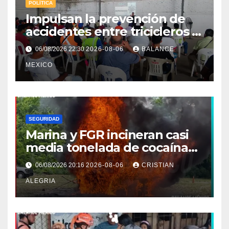
POLÍTICA
Impulsan la prevención de
accidentes entre tricicleros y
mototriciclistas de Tapachula
06/08/2026 22:30
2026-08-06
BALANCE
MEXICO
SEGURIDAD
Marina y FGR incineran casi
media tonelada de cocaína
asegurada frente a las costas
06/08/2026 20:16
2026-08-06
CRISTIAN
de Chiapas
ALEGRIA