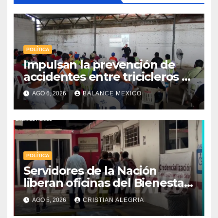
POLÍTICA
Impulsan la prevención de
accidentes entre tricicleros y
mototriciclistas de Tapachula
AGO 6, 2026
BALANCE MEXICO
POLÍTICA
Servidores de la Nación
liberan oficinas del Bienestar
en Tapachula; Cielo
AGO 5, 2026
CRISTIAN ALEGRIA
Nucamendi asume