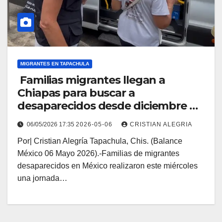
MIGRANTES EN TAPACHULA
Familias migrantes llegan a
Chiapas para buscar a
desaparecidos desde diciembre de
2024 en El Hueyate, Mazatán
06/05/2026 17:35
2026-05-06
CRISTIAN ALEGRIA
Por| Cristian Alegría Tapachula, Chis. (Balance
México 06 Mayo 2026).-Familias de migrantes
desaparecidos en México realizaron este miércoles
una jornada…