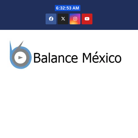
Saltar
6:32:54 AM
al
contenido