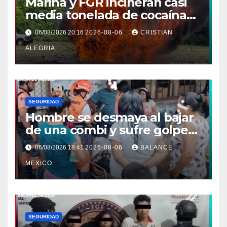
Marina y FGR incineran casi
media tonelada de cocaína
asegurada frente a las costas
06/08/2026 20:16
2026-08-06
CRISTIAN
de Chiapas
ALEGRIA
SEGURIDAD
Hombre se desmaya al bajar
de una combi y sufre golpe
en la cabeza en Tapachula
06/08/2026 18:41
2026-08-06
BALANCE
MEXICO
SEGURIDAD