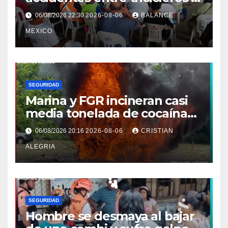
mototriciclistas de Tapachula
06/08/2026 22:30
2026-08-06
BALANCE
MEXICO
SEGURIDAD
Marina y FGR incineran casi
media tonelada de cocaína
asegurada frente a las costas
06/08/2026 20:16
2026-08-06
CRISTIAN
de Chiapas
ALEGRIA
SEGURIDAD
Hombre se desmaya al bajar