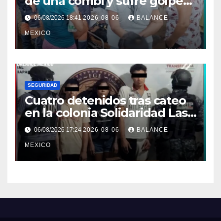
de una combi y sufre golpe
en la cabeza en Tapachula
06/08/2026 18:41
2026-08-06
BALANCE
MEXICO
SEGURIDAD
Cuatro detenidos tras cateo
en la colonia Solidaridad Las
Vegas de Tapachula
06/08/2026 17:24
2026-08-06
BALANCE
MEXICO