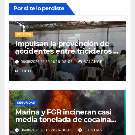
Por si te lo perdiste
POLÍTICA
Impulsan la prevención de
accidentes entre tricicleros y
mototriciclistas de Tapachula
06/08/2026 22:30
2026-08-06
BALANCE
MEXICO
SEGURIDAD
Marina y FGR incineran casi
media tonelada de cocaína
asegurada frente a las costas
06/08/2026 20:16
2026-08-06
CRISTIAN
de Chiapas