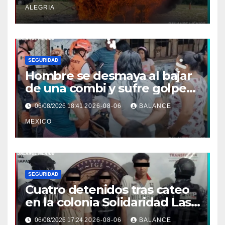
ALEGRIA
SEGURIDAD
Hombre se desmaya al bajar
de una combi y sufre golpe
en la cabeza en Tapachula
06/08/2026 18:41
2026-08-06
BALANCE
MEXICO
SEGURIDAD
Cuatro detenidos tras cateo
en la colonia Solidaridad Las
Vegas de Tapachula
06/08/2026 17:24
2026-08-06
BALANCE