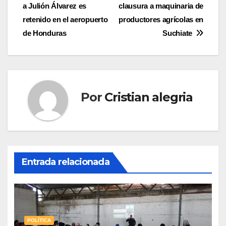
a Julión Álvarez es
clausura a maquinaria de
de
retenido en el aeropuerto
productores agrícolas en
entradas
de Honduras
Suchiate
Por
Cristian alegria
Entrada relacionada
POLÍTICA