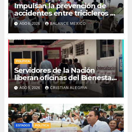
Impulsan la prevención de
accidentes entre tricicleros y
mototriciclistas de Tapachula
AGO 6, 2026
BALANCE MEXICO
POLÍTICA
Servidores de la Nación
liberan oficinas del Bienestar
en Tapachula; Cielo
AGO 5, 2026
CRISTIAN ALEGRIA
Nucamendi asume
delegación regional
ESTADOS
POLÍTICA