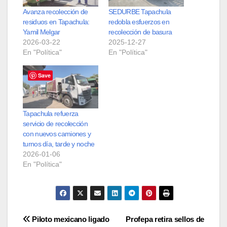
Avanza recolección de
SEDURBE Tapachula
residuos en Tapachula:
redobla esfuerzos en
Yamil Melgar
recolección de basura
2026-03-22
2025-12-27
En "Política"
En "Política"
Save
Tapachula refuerza
servicio de recolección
con nuevos camiones y
turnos día, tarde y noche
2026-01-06
En "Política"
Navegación
Piloto mexicano ligado
Profepa retira sellos de