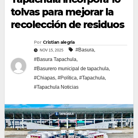
tolvas para mejorar la
recolección de residuos
Por
Cristian alegria
#Basura
,
NOV 15, 2025
#Basura Tapachula
,
#Basurero municipal de tapachula
,
#Chiapas
,
#Política
,
#Tapachula
,
#Tapachula Noticias