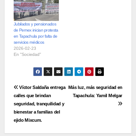
Jubilados y pensionados
de Pemex inician protesta
en Tapachula por falta de
servicios médicos
2026-02-23
En "Sociedad"
Navegación
Víctor Saldaña entrega
Más luz, más seguridad en
calles que brindan
Tapachula: Yamil Melgar
de
seguridad, tranquilidad y
entradas
bienestar a familias del
ejido Mixcum.