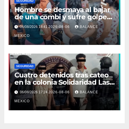
SEGURIDAD
Hombre se desmaya al bajar
de una combi y sufre golpe
en la cabeza en Tapachula
06/08/2026 18:41
2026-08-06
BALANCE
MEXICO
SEGURIDAD
Cuatro detenidos tras cateo
en la colonia Solidaridad Las
Vegas de Tapachula
06/08/2026 17:24
2026-08-06
BALANCE
MEXICO