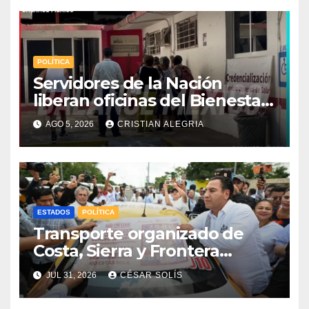
POLÍTICA
Servidores de la Nación
liberan oficinas del Bienestar
en Tapachula; Cielo
AGO 5, 2026
CRISTIAN ALEGRIA
Nucamendi asume
delegación regional
ESTADOS
POLÍTICA
Transporte organizado de
Costa, Sierra y Frontera
asume compromiso estatal
JUL 31, 2026
CÉSAR SOLÍS
de la estrategia de respeto a
la mujer