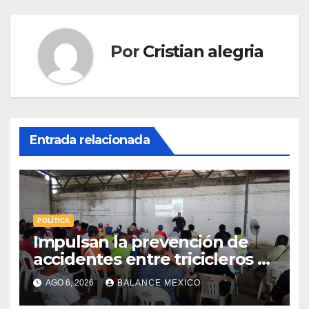
Por
Cristian alegria
Entrada relacionada
POLÍTICA
Impulsan la prevención de
accidentes entre tricicleros y
mototriciclistas de Tapachula
AGO 6, 2026
BALANCE MEXICO