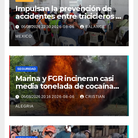
Impulsan la prevención de
accidentes entre tricicleros y
mototriciclistas de Tapachula
06/08/2026 22:30
2026-08-06
BALANCE
MEXICO
SEGURIDAD
Marina y FGR incineran casi
media tonelada de cocaína
asegurada frente a las costas
06/08/2026 20:16
2026-08-06
CRISTIAN
de Chiapas
ALEGRIA