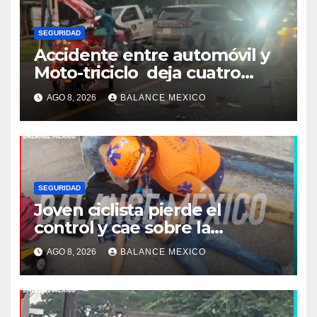
SEGURIDAD
Accidente entre automóvil y
Moto-triciclo deja cuatro
lesionados en Tuxtla Chico
AGO 8, 2026
BALANCE MEXICO
SEGURIDAD
Joven ciclista pierde el
control y cae sobre la
banqueta en Tapachula
AGO 8, 2026
BALANCE MEXICO