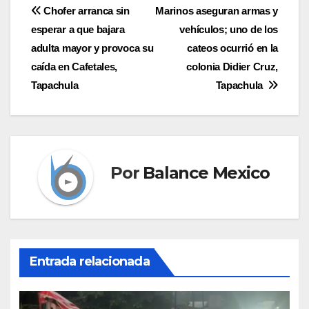
Navegación
Chofer arranca sin
Marinos aseguran armas y
esperar a que bajara
vehículos; uno de los
de
adulta mayor y provoca su
cateos ocurrió en la
entradas
caída en Cafetales,
colonia Didier Cruz,
Tapachula
Tapachula
Por
Balance Mexico
Entrada relacionada