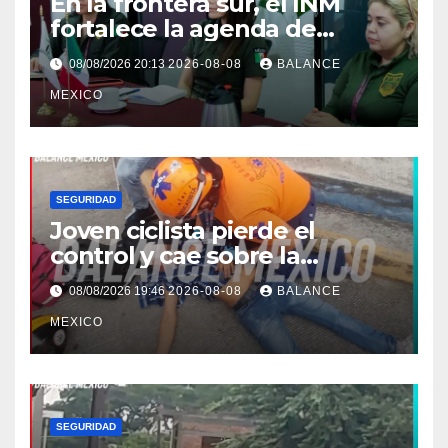
En la frontera sur, el INM
fortalece la agenda de
trabajo conjunta con el
08/08/2026 20:13
2026-08-08
BALANCE
Consulado de Guatemala.
MEXICO
SEGURIDAD
Joven ciclista pierde el
control y cae sobre la
banqueta en Tapachula
08/08/2026 19:46
2026-08-08
BALANCE
MEXICO
SEGURIDAD