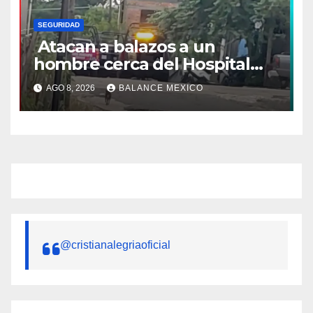
SEGURIDAD
Atacan a balazos a un
hombre cerca del Hospital
General de Huixtla
AGO 8, 2026
BALANCE MEXICO
@cristianalegriaoficial