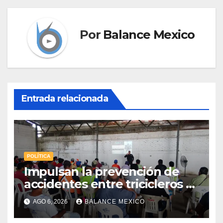
Por
Balance Mexico
Entrada relacionada
POLÍTICA
Impulsan la prevención de
accidentes entre tricicleros y
mototriciclistas de Tapachula
AGO 6, 2026
BALANCE MEXICO