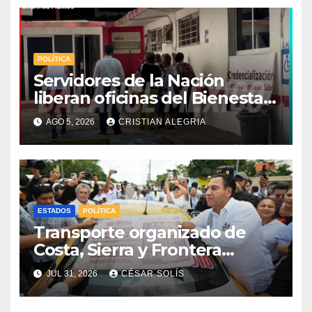
POLÍTICA
Servidores de la Nación
liberan oficinas del Bienestar
en Tapachula; Cielo
AGO 5, 2026
CRISTIAN ALEGRIA
Nucamendi asume
delegación regional
ESTADOS
POLÍTICA
Transporte organizado de
Costa, Sierra y Frontera
asume compromiso estatal
JUL 31, 2026
CÉSAR SOLÍS
de la estrategia de respeto a
la mujer