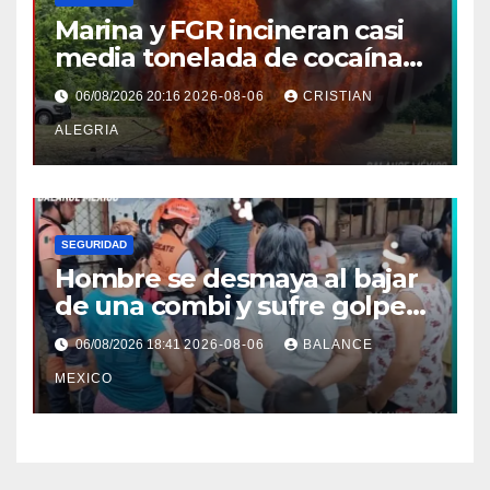
Marina y FGR incineran casi
media tonelada de cocaína
asegurada frente a las costas
06/08/2026 20:16
2026-08-06
CRISTIAN
de Chiapas
ALEGRIA
SEGURIDAD
Hombre se desmaya al bajar
de una combi y sufre golpe
en la cabeza en Tapachula
06/08/2026 18:41
2026-08-06
BALANCE
MEXICO