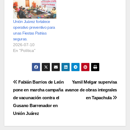
Unión Juárez fortalece
operativo preventivo para
unas Fiestas Patrias
seguras.
2026-07-10
En "Política"
Navegación
Fabián Barrios de León
Yamil Melgar supervisa
pone en marcha campaña
avance de obras integrales
de
de vacunación contra el
en Tapachula
entradas
Gusano Barrenador en
Unión Juárez