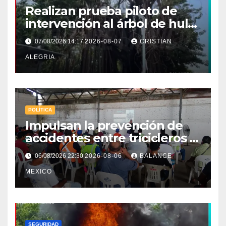
Realizan prueba piloto de
intervención al árbol de hule
en Tapachula
07/08/2026 14:17
2026-08-07
CRISTIAN
ALEGRIA
POLÍTICA
Impulsan la prevención de
accidentes entre tricicleros y
mototriciclistas de Tapachula
06/08/2026 22:30
2026-08-06
BALANCE
MEXICO
SEGURIDAD