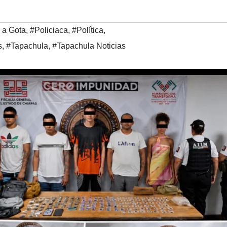
 a Gota
,
#Policiaca
,
#Política
,
s
,
#Tapachula
,
#Tapachula Noticias