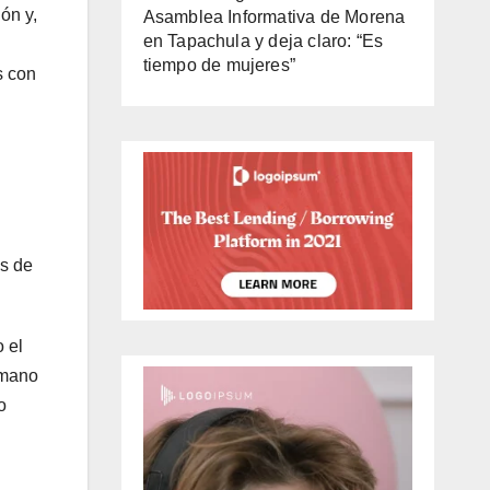
ón y,
Asamblea Informativa de Morena
en Tapachula y deja claro: “Es
tiempo de mujeres”
s con
as de
 el
 mano
o