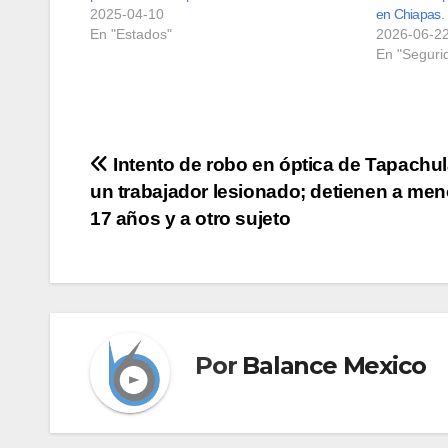
2025-04-10
en Chiapas.
En "Estados"
2026-06-2
En "Seguri
Navegación
Intento de robo en óptica de Tapachul
un trabajador lesionado; detienen a men
de
17 años y a otro sujeto
entradas
Por
Balance Mexico