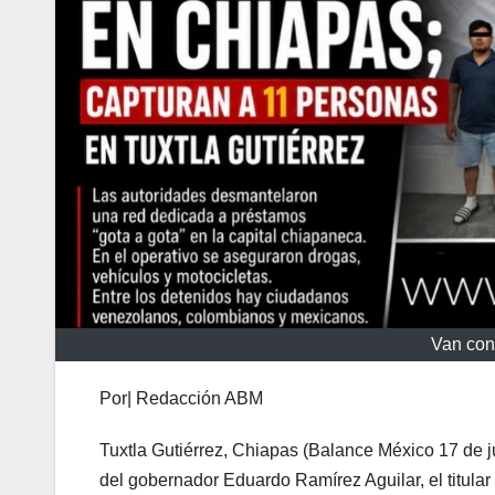
Van con
Por| Redacción ABM
Tuxtla Gutiérrez, Chiapas (Balance México 17 de j
del gobernador Eduardo Ramírez Aguilar, el titula