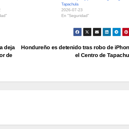
Tapachula
2
2026-07-23
dad"
En "Seguridad"
a deja
Hondureño es detenido tras robo de iPho
or de
el Centro de Tapach