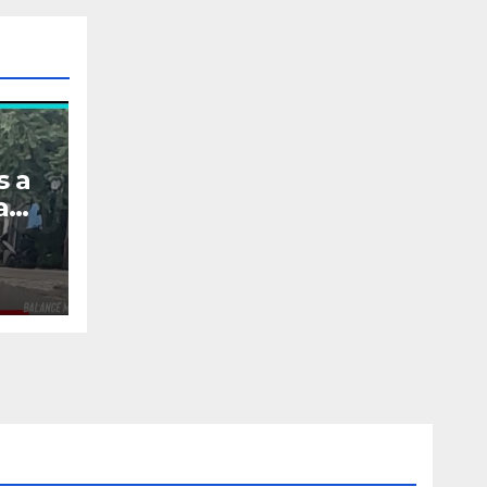
s a
a
la