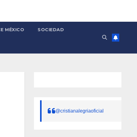
E MÉXICO
SOCIEDAD
@cristianalegriaoficial