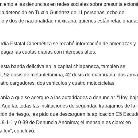
iento a las denuncias en redes sociales sobre presunta extorsi
ó la detención en Tuxtla Gutiérrez de 11 personas, ocho de
no y dos de nacionalidad mexicana, quienes están relacionada
rdia Estatal Cibernética se recabó información de amenazas y
pagar las cuotas diarias con intereses altos.
sta banda delictiva en la capital chiapaneca, también se
na, 52 dosis de metanfetamina, 42 dosis de marihuana, dos arm
uatro cargadores, dos vehículos y cuatro motocicletas.
danía a que se acerque a las autoridades a denunciar. “Hoy, bajo
Aguilar, todas las instituciones de seguridad trabajamos de la
ción de riesgo, les pido que descarguen la aplicación C5 Escud
9-1-1 y 0-89 de Denuncia Anónima; el mensaje es claro: en
 ley”, concluyó.