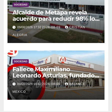
SOCIEDAD
Alcalde de Metapa revela
acuerdo para reducir 98% los
olores de planta contra el
09/08/2026 17:32
2026-08-09
CRISTIAN
gusano barrenador
ALEGRIA
SOCIEDAD
Fallece Maximiliano
Leonardo Asturias, fundador
de Farmacias del Ahorro
09/08/2026 16:32
2026-08-09
BALANCE
MEXICO