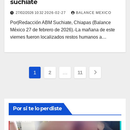
suchiate
27/02/2026 10:32
2026-02-27
BALANCE MEXICO
Por|Redacción ABM Suchiate, Chiapas (Balance
México 27 de febrero de 2026).-La mañana de este
viernes fueron localizados restos humanos a…
Paginación
1
2
…
11
de
entradas
Por si te lo perdiste