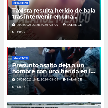
SEGURIDAD
Taxista resulta herido de bala
tras intervenir en una
discusión en Puerto Madero
09/08/2026 23:28
2026-08-09
BALANCE
MEXICO
SEGURIDAD
Presunto asalto deja a un
hombre con una herida en la
pierna en Colonia Solidaridad
09/08/2026 19:41
2026-08-09
BALANCE
2000, Tapachula
MEXICO