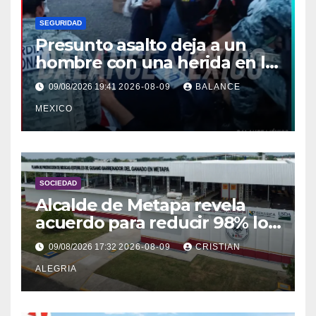
SEGURIDAD
Presunto asalto deja a un
hombre con una herida en la
pierna en Colonia Solidaridad
09/08/2026 19:41
2026-08-09
BALANCE
2000, Tapachula
MEXICO
SOCIEDAD
Alcalde de Metapa revela
acuerdo para reducir 98% los
olores de planta contra el
09/08/2026 17:32
2026-08-09
CRISTIAN
gusano barrenador
ALEGRIA