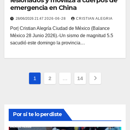
lesionados y moviliza a cuerpos de
emergencia en China
28/06/2026 21:47
2026-06-28
CRISTIAN ALEGRIA
Por| Cristian Alegría Ciudad de México (Balance
México 28 Junio 2026).-Un sismo de magnitud 5.5
sacudió este domingo la provincia…
Paginación
1
2
…
14
de
entradas
Por si te lo perdiste