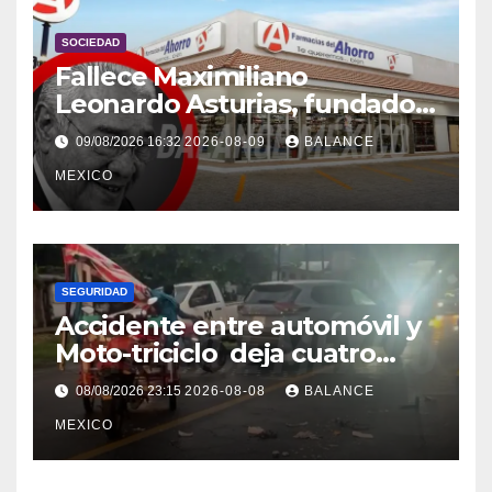
SOCIEDAD
Fallece Maximiliano
Leonardo Asturias, fundador
de Farmacias del Ahorro
09/08/2026 16:32
2026-08-09
BALANCE
MEXICO
SEGURIDAD
Accidente entre automóvil y
Moto-triciclo deja cuatro
lesionados en Tuxtla Chico
08/08/2026 23:15
2026-08-08
BALANCE
MEXICO