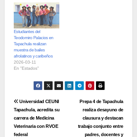
Estudiantes del
Teodomiro Palacios en
Tapachula realizan
muestra de bailes
afrolatinos y caribeños
2026-03-11
En "Estados"
Navegación
Universidad CEUNI
Prepa 4 de Tapachula
Tapachula, acredita su
realiza desayuno de
de
carrera de Medicina
clausura y destacan
entradas
Veterinaria con RVOE
trabajo conjunto entre
federal
padres, docentes y