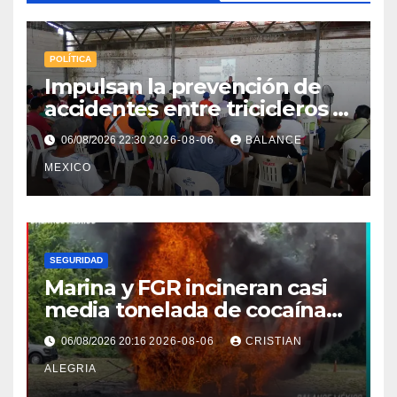
POLÍTICA
Impulsan la prevención de
accidentes entre tricicleros y
mototriciclistas de Tapachula
06/08/2026 22:30
2026-08-06
BALANCE
MEXICO
SEGURIDAD
Marina y FGR incineran casi
media tonelada de cocaína
asegurada frente a las costas
06/08/2026 20:16
2026-08-06
CRISTIAN
de Chiapas
ALEGRIA