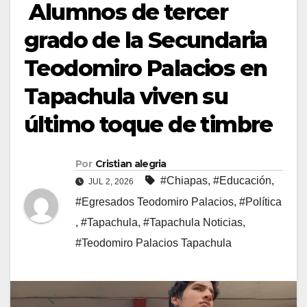
Alumnos de tercer
grado de la Secundaria
Teodomiro Palacios en
Tapachula viven su
último toque de timbre
Por
Cristian alegria
#Chiapas
,
#Educación
,
JUL 2, 2026
#Egresados Teodomiro Palacios
,
#Política
,
#Tapachula
,
#Tapachula Noticias
,
#Teodomiro Palacios Tapachula