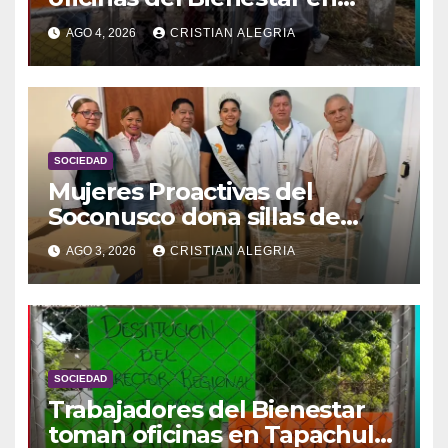
Tapachula y podría
AGO 4, 2026
CRISTIAN ALEGRIA
prolongarse hasta el lunes
SOCIEDAD
Mujeres Proactivas del
Soconusco dona sillas de
ruedas e insumos al Hospital
AGO 3, 2026
CRISTIAN ALEGRIA
General de Tapachula
SOCIEDAD
Trabajadores del Bienestar
toman oficinas en Tapachula