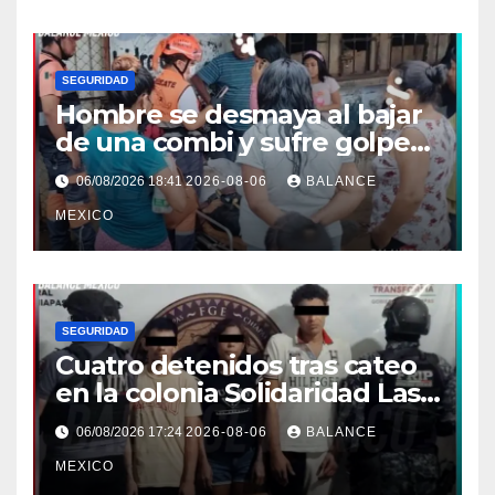
SEGURIDAD
Hombre se desmaya al bajar
de una combi y sufre golpe
en la cabeza en Tapachula
06/08/2026 18:41
2026-08-06
BALANCE
MEXICO
SEGURIDAD
Cuatro detenidos tras cateo
en la colonia Solidaridad Las
Vegas de Tapachula
06/08/2026 17:24
2026-08-06
BALANCE
MEXICO