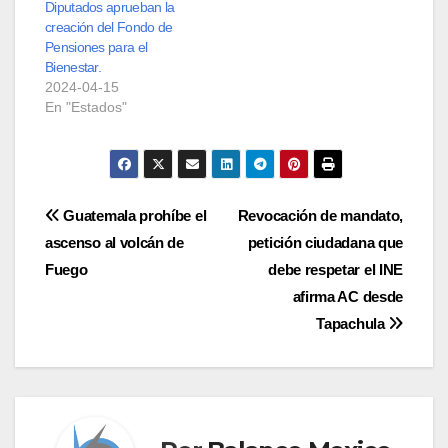
Diputados aprueban la
creación del Fondo de
Pensiones para el
Bienestar.
2024-04-15
En "Estados"
Navegación
Guatemala prohíbe el
Revocación de mandato,
ascenso al volcán de
petición ciudadana que
de
Fuego
debe respetar el INE
entradas
afirma AC desde
Tapachula