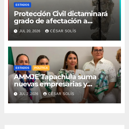
ESTADOS
Protección Civil dictaminará
grado de afectación a
escuelas por sismo de 7.4
JUL 20, 2026
CÉSAR SOLÍS
grados
ESTADOS
POLÍTICA
AMMJE Tapachula suma
nuevas empresarias y
fortalece su presencia en la
JUL 2, 2026
CÉSAR SOLÍS
región