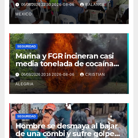
mototriciclistas de Tapachula
06/08/2026 22:30
2026-08-06
BALANCE
MEXICO
SEGURIDAD
Marina y FGR incineran casi
media tonelada de cocaína
asegurada frente a las costas
06/08/2026 20:16
2026-08-06
CRISTIAN
de Chiapas
ALEGRIA
SEGURIDAD
Hombre se desmaya al bajar
de una combi y sufre golpe