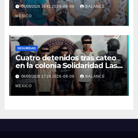
en la cabeza en Tapachula
06/08/2026 18:41
2026-08-06
BALANCE
MEXICO
SEGURIDAD
Cuatro detenidos tras cateo
en la colonia Solidaridad Las
Vegas de Tapachula
06/08/2026 17:24
2026-08-06
BALANCE
MEXICO