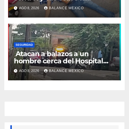
banqueta en Tapachula
AGO 8, 2026
BALANCE MEXICO
SEGURIDAD
Atacan a balazos a un
hombre cerca del Hospital
General de Huixtla
AGO 8, 2026
BALANCE MEXICO