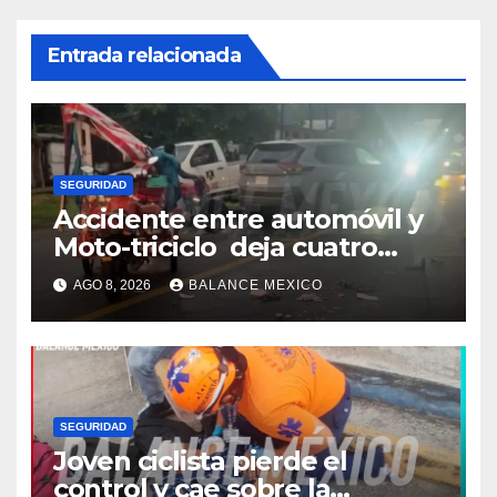
Entrada relacionada
SEGURIDAD
Accidente entre automóvil y
Moto-triciclo deja cuatro
lesionados en Tuxtla Chico
AGO 8, 2026
BALANCE MEXICO
SEGURIDAD
Joven ciclista pierde el
control y cae sobre la