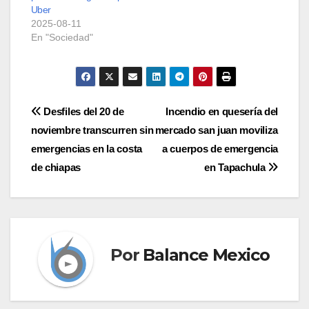
Uber
2025-08-11
En "Sociedad"
Navegación
Desfiles del 20 de
Incendio en quesería del
noviembre transcurren sin
mercado san juan moviliza
de
emergencias en la costa
a cuerpos de emergencia
entradas
de chiapas
en Tapachula
Por
Balance Mexico