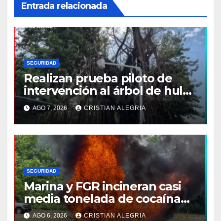
Entrada relacionada
SEGURIDAD
Realizan prueba piloto de
intervención al árbol de hule
en Tapachula
AGO 7, 2026
CRISTIAN ALEGRIA
SEGURIDAD
Marina y FGR incineran casi
media tonelada de cocaína
asegurada frente a las costas
AGO 6, 2026
CRISTIAN ALEGRIA