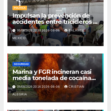
POLÍTICA
Impulsan la prevención de
accidentes entre tricicleros y
mototriciclistas de Tapachula
06/08/2026 22:30
2026-08-06
BALANCE
MEXICO
SEGURIDAD
Marina y FGR incineran casi
media tonelada de cocaína
asegurada frente a las costas
06/08/2026 20:16
2026-08-06
CRISTIAN
de Chiapas
ALEGRIA