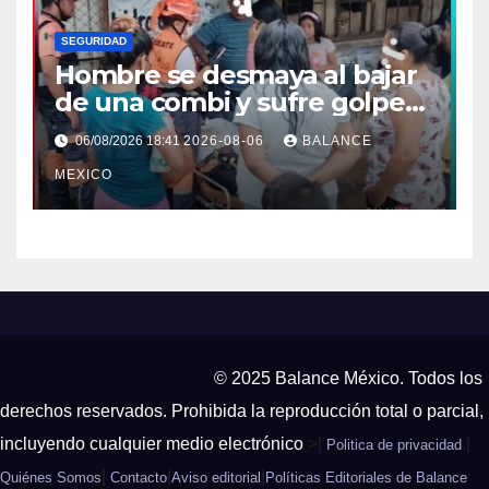
SEGURIDAD
Hombre se desmaya al bajar
de una combi y sufre golpe
en la cabeza en Tapachula
06/08/2026 18:41
2026-08-06
BALANCE
MEXICO
© 2025 Balance México. Todos los
derechos reservados. Prohibida la reproducción total o parcial,
incluyendo cualquier medio electrónico
>|
.|
Politica de privacidad
|
|
|
Quiénes Somos
Contacto
Aviso editorial
Políticas Editoriales de Balance