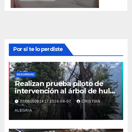
Por si te lo perdiste
SEGURIDAD
Realizan prueba piloto de
intervención al árbol de hule
en Tapachula
07/08/2026 14:17
2026-08-07
CRISTIAN
ALEGRIA