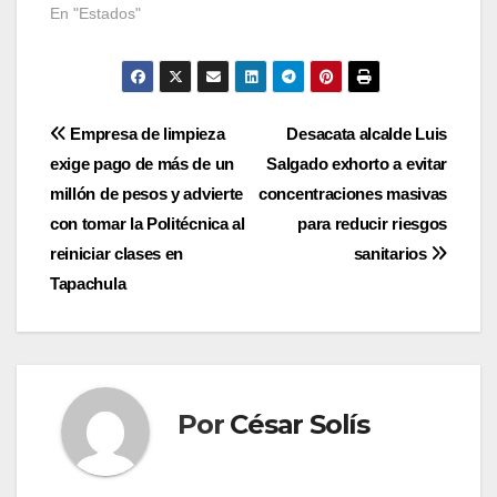
En "Estados"
Navegación
Empresa de limpieza
Desacata alcalde Luis
exige pago de más de un
Salgado exhorto a evitar
de
millón de pesos y advierte
concentraciones masivas
entradas
con tomar la Politécnica al
para reducir riesgos
reiniciar clases en
sanitarios
Tapachula
Por
César Solís