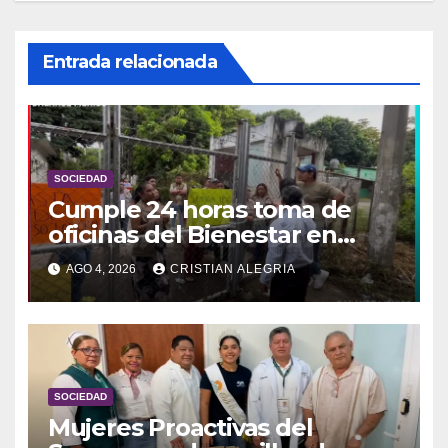
Entrada relacionada
SOCIEDAD
Cumple 24 horas toma de
oficinas del Bienestar en
Tapachula y podría
AGO 4, 2026
CRISTIAN ALEGRIA
prolongarse hasta el lunes
SOCIEDAD
Mujeres Proactivas del