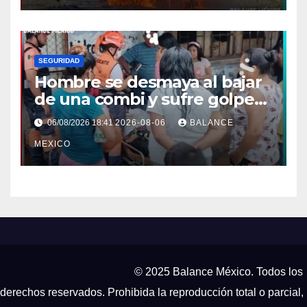
SEGURIDAD
Hombre se desmaya al bajar
de una combi y sufre golpe
en la cabeza en Tapachula
06/08/2026 18:41
2026-08-06
BALANCE
MEXICO
© 2025 Balance México. Todos los
derechos reservados. Prohibida la reproducción total o parcial,