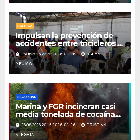
POLÍTICA
Impulsan la prevención de
accidentes entre tricicleros y
mototriciclistas de Tapachula
06/08/2026 22:30
2026-08-06
BALANCE
MEXICO
SEGURIDAD
Marina y FGR incineran casi
media tonelada de cocaína
asegurada frente a las costas
06/08/2026 20:16
2026-08-06
CRISTIAN
de Chiapas
ALEGRIA