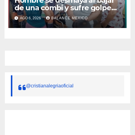
Hombre se desmaya al bajar
de una combi y sufre golpe
en la cabeza en Tapachula
AGO 6, 2026
BALANCE MEXICO
@cristianalegriaoficial