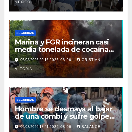
MEXICO
SEGURIDAD
Marina y FGR incineran casi
media tonelada de cocaína
asegurada frente a las costas
06/08/2026 20:16
2026-08-06
CRISTIAN
de Chiapas
ALEGRIA
SEGURIDAD
Hombre se desmaya al bajar
de una combi y sufre golpe
en la cabeza en Tapachula
06/08/2026 18:41
2026-08-06
BALANCE