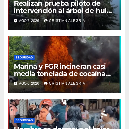
Realizan prueba piloto de
intervención al árbol de hule
en Tapachula
AGO 7, 2026
CRISTIAN ALEGRIA
SEGURIDAD
Marina y FGR incineran casi
media tonelada de cocaína
asegurada frente a las costas
AGO 6, 2026
CRISTIAN ALEGRIA
de Chiapas
SEGURIDAD