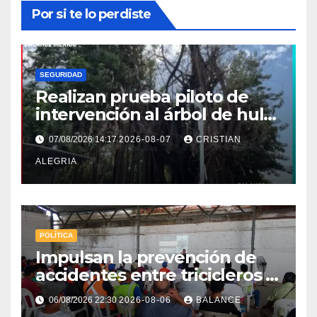
Por si te lo perdiste
SEGURIDAD
Realizan prueba piloto de
intervención al árbol de hule
en Tapachula
07/08/2026 14:17
2026-08-07
CRISTIAN
ALEGRIA
POLÍTICA
Impulsan la prevención de
accidentes entre tricicleros y
mototriciclistas de Tapachula
06/08/2026 22:30
2026-08-06
BALANCE