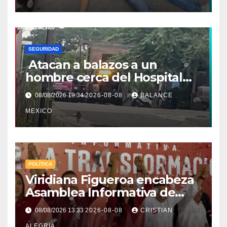
SEGURIDAD
Atacan a balazos a un
hombre cerca del Hospital
General de Huixtla
08/08/2026 19:34
2026-08-08
BALANCE
MEXICO
POLÍTICA
Viridiana Figueroa encabeza
Asamblea Informativa de
Morena en Tapachula y deja
08/08/2026 13:33
2026-08-08
CRISTIAN
claro: “Es tiempo de mujeres”
ALEGRIA