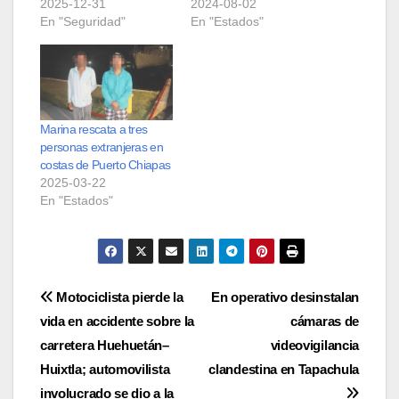
2025-12-31
2024-08-02
En "Seguridad"
En "Estados"
Marina rescata a tres
personas extranjeras en
costas de Puerto Chiapas
2025-03-22
En "Estados"
Navegación
Motociclista pierde la
En operativo desinstalan
vida en accidente sobre la
cámaras de
de
carretera Huehuetán–
videovigilancia
entradas
Huixtla; automovilista
clandestina en Tapachula
involucrado se dio a la