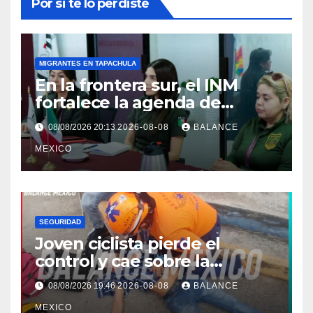
Por si te lo perdiste
MIGRANTES EN TAPACHULA
En la frontera sur, el INM
fortalece la agenda de
trabajo conjunta con el
08/08/2026 20:13
2026-08-08
BALANCE
Consulado de Guatemala.
MEXICO
SEGURIDAD
Joven ciclista pierde el
control y cae sobre la
banqueta en Tapachula
08/08/2026 19:46
2026-08-08
BALANCE
MEXICO