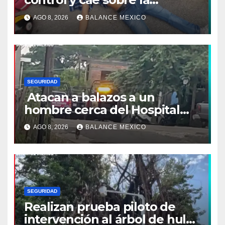
banqueta en Tapachula
AGO 8, 2026
BALANCE MEXICO
SEGURIDAD
Atacan a balazos a un
hombre cerca del Hospital
General de Huixtla
AGO 8, 2026
BALANCE MEXICO
SEGURIDAD
Realizan prueba piloto de
intervención al árbol de hule