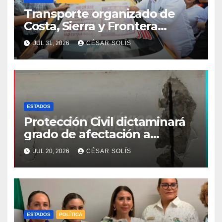
Transporte organizado de
Costa, Sierra y Frontera
asume compromiso estatal
JUL 31, 2026
CÉSAR SOLÍS
de la estrategia de respeto a
la mujer
ESTADOS
Protección Civil dictaminará
grado de afectación a
escuelas por sismo de 7.4
JUL 20, 2026
CÉSAR SOLÍS
grados
ESTADOS
POLÍTICA