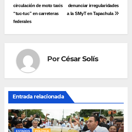
de
circulación de moto taxis
denunciar irregularidades
entradas
“tuc-tuc” en carreteras
a la SMyT en Tapachula
federales
Por
César Solís
Entrada relacionada
ESTADOS
POLÍTICA