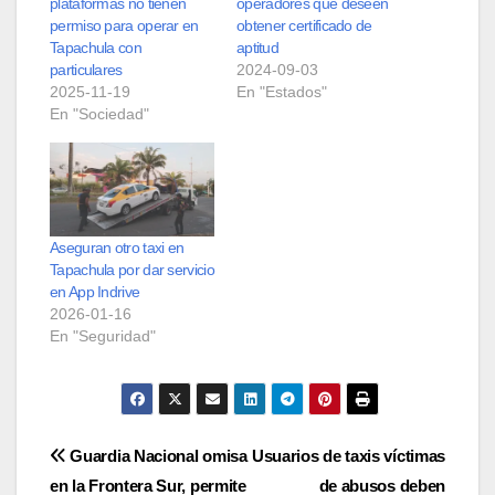
plataformas no tienen
operadores que deseen
permiso para operar en
obtener certificado de
Tapachula con
aptitud
particulares
2024-09-03
2025-11-19
En "Estados"
En "Sociedad"
Aseguran otro taxi en
Tapachula por dar servicio
en App Indrive
2026-01-16
En "Seguridad"
Navegación
Guardia Nacional omisa
Usuarios de taxis víctimas
en la Frontera Sur, permite
de abusos deben