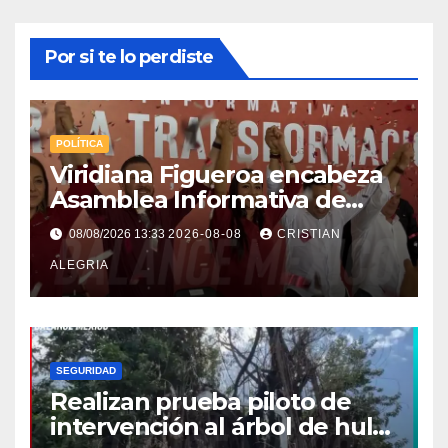
Por si te lo perdiste
POLÍTICA
Viridiana Figueroa encabeza
Asamblea Informativa de
Morena en Tapachula y deja
08/08/2026 13:33
2026-08-08
CRISTIAN
claro: “Es tiempo de mujeres”
ALEGRIA
SEGURIDAD
Realizan prueba piloto de
intervención al árbol de hule