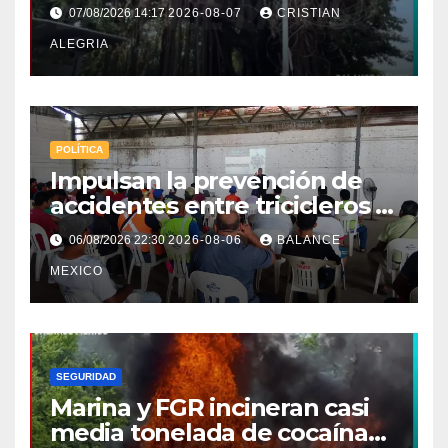
en Tapachula
07/08/2026 14:17
2026-08-07
CRISTIAN
ALEGRIA
POLÍTICA
Impulsan la prevención de
accidentes entre tricicleros y
mototriciclistas de Tapachula
06/08/2026 22:30
2026-08-06
BALANCE
MEXICO
SEGURIDAD
Marina y FGR incineran casi
media tonelada de cocaína