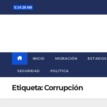
Saltar
5:14:29 AM
al
contenido
INICIO
MIGRACIÓN
ESTADOS
SEGURIDAD
POLÍTICA
Etiqueta:
Corrupción