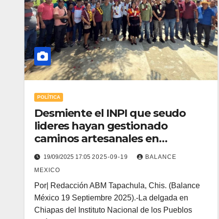
POLÍTICA
Desmiente el INPI que seudo
lideres hayan gestionado
caminos artesanales en
Acapetahua y Acacoyagua
19/09/2025 17:05
2025-09-19
BALANCE
MEXICO
Por| Redacción ABM Tapachula, Chis. (Balance
México 19 Septiembre 2025).-La delgada en
Chiapas del Instituto Nacional de los Pueblos