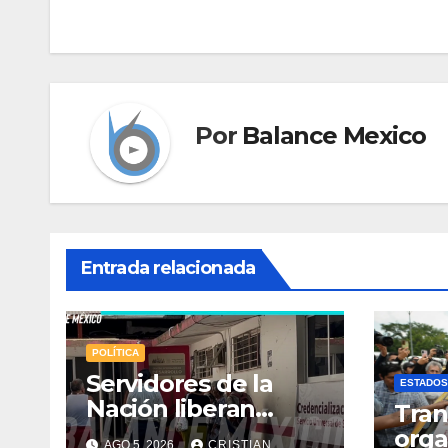
de
entradas
Por
Balance Mexico
Entrada relacionada
POLÍTICA
Servidores de la
ESTADOS
Nación liberan
Tran
oficinas del
orga
AGO 5, 2026
CRISTIAN