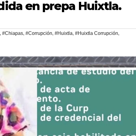
da en prepa Huixtla.
,
#Chiapas
,
#Corrupción
,
#Huixtla
,
#Huixtla Corrupción
,