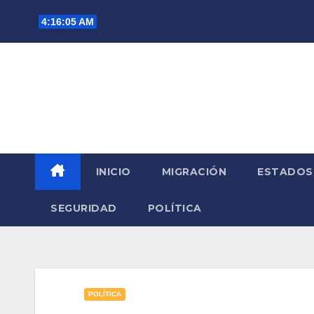
Saltar
4:16:06 AM
al
contenido
INICIO
MIGRACIÓN
ESTADOS
SEGURIDAD
POLÍTICA
POLÍTICA