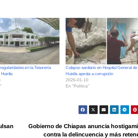
regularidades en la Tesorería
Colapso sanitario en Hospital General de
 Huixtla
Huixtla apesta a corrupción
3
2026-01-10
"
En "Política"
ulsan
Gobierno de Chiapas anuncia hostigam
contra la delincuencia y más rete