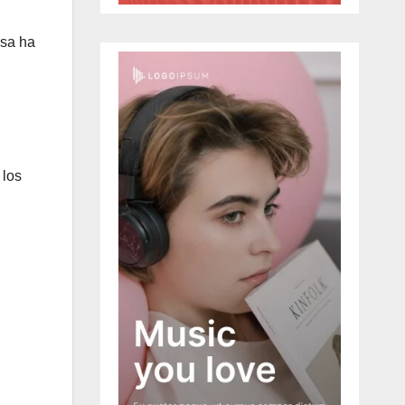
osa ha
 los