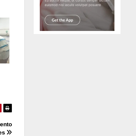
iento
nes