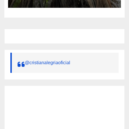
alto de colapso
@cristianalegriaoficial