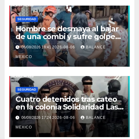
SEGURIDAD
Hombre se desmaya al bajar
de una combi y sufre golpe
en la cabeza en Tapachula
06/08/2026 18:41
2026-08-06
BALANCE
MEXICO
SEGURIDAD
Cuatro detenidos tras cateo
en la colonia Solidaridad Las
Vegas de Tapachula
06/08/2026 17:24
2026-08-06
BALANCE
MEXICO