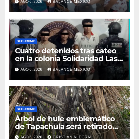
AGO 6, 2026
BALANCE MEXICO
SEGURIDAD
Cuatro detenidos tras cateo
en la colonia Solidaridad Las
Vegas de Tapachula
AGO 6, 2026
BALANCE MEXICO
SEGURIDAD
Árbol de hule emblemático
de Tapachula será retirado
por representar un riesgo
AGO 6, 2026
CRISTIAN ALEGRIA