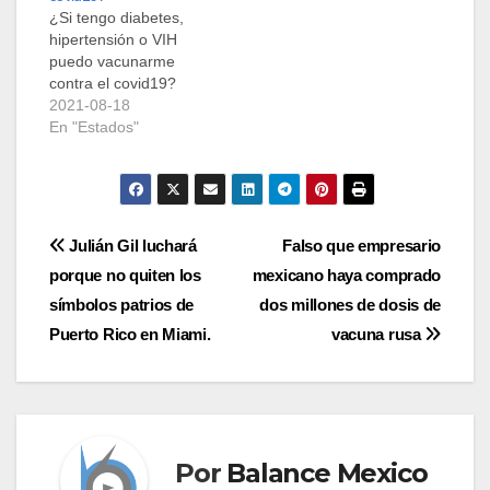
¿Si tengo diabetes,
hipertensión o VIH
puedo vacunarme
contra el covid19?
2021-08-18
En "Estados"
Navegación
Julián Gil luchará
Falso que empresario
porque no quiten los
mexicano haya comprado
de
símbolos patrios de
dos millones de dosis de
entradas
Puerto Rico en Miami.
vacuna rusa
Por
Balance Mexico