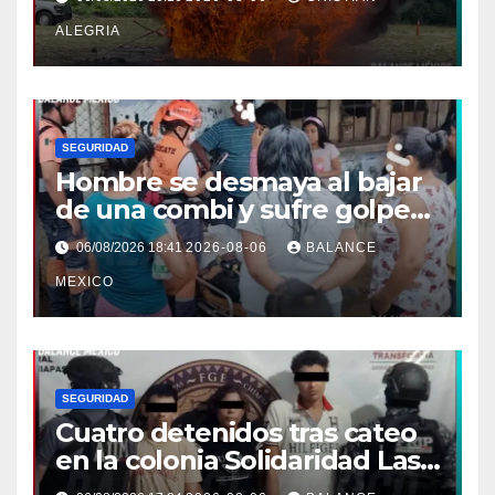
de Chiapas
ALEGRIA
SEGURIDAD
Hombre se desmaya al bajar
de una combi y sufre golpe
en la cabeza en Tapachula
06/08/2026 18:41
2026-08-06
BALANCE
MEXICO
SEGURIDAD
Cuatro detenidos tras cateo
en la colonia Solidaridad Las
Vegas de Tapachula