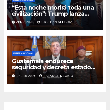
“Esta noche morirá toda una
civilización”: Trump lanza
mensaje sobre Irán
ABR 7, 2026
CRISTIAN ALEGRIA
INTERNACIONAL
Guatemala endurece
seguridad y decreta estado
de sitio por acciones de
ENE 18, 2026
BALANCE MEXICO
maras