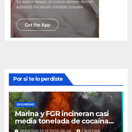
Por si te lo perdiste
SEGURIDAD
Marina y FGR incineran casi
media tonelada de cocaína
asegurada frente a las costas
06/08/2026 20:16
2026-08-06
CRISTIAN