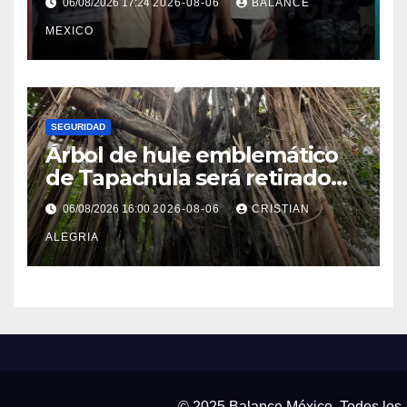
06/08/2026 17:24
2026-08-06
BALANCE
MEXICO
SEGURIDAD
Árbol de hule emblemático
de Tapachula será retirado
por representar un riesgo
06/08/2026 16:00
2026-08-06
CRISTIAN
alto de colapso
ALEGRIA
© 2025 Balance México. Todos los