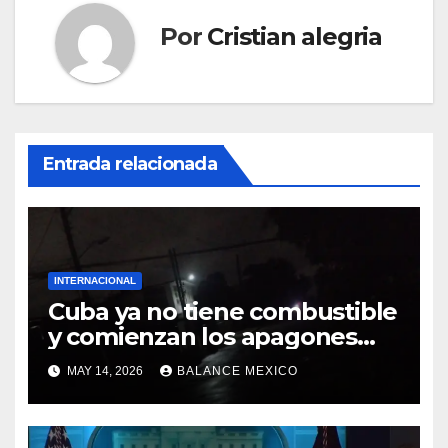
Por
Cristian alegria
Entrada relacionada
INTERNACIONAL
Cuba ya no tiene combustible
y comienzan los apagones
masivos
MAY 14, 2026
BALANCE MEXICO