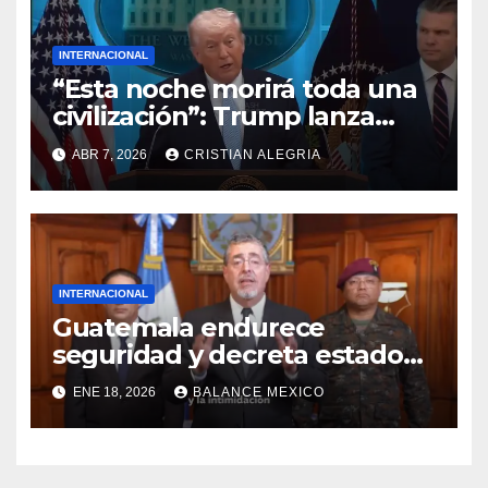
INTERNACIONAL
“Esta noche morirá toda una
civilización”: Trump lanza
mensaje sobre Irán
ABR 7, 2026
CRISTIAN ALEGRIA
INTERNACIONAL
Guatemala endurece
seguridad y decreta estado
de sitio por acciones de
ENE 18, 2026
BALANCE MEXICO
maras