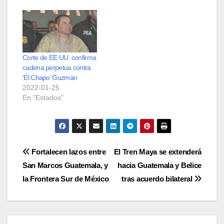
Corte de EE.UU. confirma
cadena perpetua contra
‘El Chapo’ Guzmán
2022-01-25
En "Estados"
Navegación
Fortalecen lazos entre
El Tren Maya se extenderá
San Marcos Guatemala, y
hacia Guatemala y Belice
de
la Frontera Sur de México
tras acuerdo bilateral
entradas