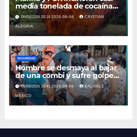
media tonelada de cocaína
asegurada frente a las costas
06/08/2026 20:16
2026-08-06
CRISTIAN
de Chiapas
ALEGRIA
SEGURIDAD
Hombre se desmaya al bajar
de una combi y sufre golpe
en la cabeza en Tapachula
06/08/2026 18:41
2026-08-06
BALANCE
MEXICO