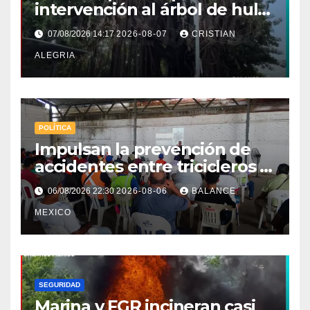
intervención al árbol de hule
en Tapachula
07/08/2026 14:17
2026-08-07
CRISTIAN
ALEGRIA
POLÍTICA
Impulsan la prevención de
accidentes entre tricicleros y
mototriciclistas de Tapachula
06/08/2026 22:30
2026-08-06
BALANCE
MEXICO
SEGURIDAD
Marina y FGR incineran casi