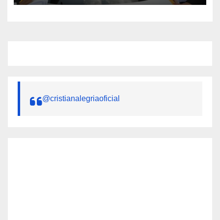
la mujer
@cristianalegriaoficial