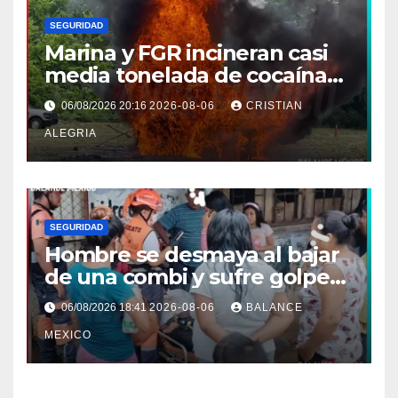
SEGURIDAD
Marina y FGR incineran casi
media tonelada de cocaína
asegurada frente a las costas
06/08/2026 20:16
2026-08-06
CRISTIAN
de Chiapas
ALEGRIA
SEGURIDAD
Hombre se desmaya al bajar
de una combi y sufre golpe
en la cabeza en Tapachula
06/08/2026 18:41
2026-08-06
BALANCE
MEXICO