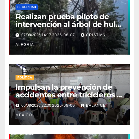
SEGURIDAD
Realizan prueba piloto de
intervención al árbol de hule
en Tapachula
07/08/2026 14:17
2026-08-07
CRISTIAN
ALEGRIA
POLÍTICA
Impulsan la prevención de
accidentes entre tricicleros y
mototriciclistas de Tapachula
06/08/2026 22:30
2026-08-06
BALANCE
MEXICO