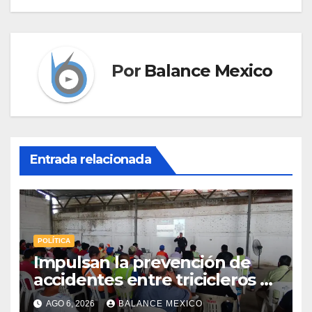
Por
Balance Mexico
Entrada relacionada
POLÍTICA
Impulsan la prevención de
accidentes entre tricicleros y
mototriciclistas de Tapachula
AGO 6, 2026
BALANCE MEXICO