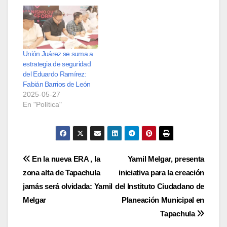
Unión Juárez se suma a
estrategia de seguridad
del Eduardo Ramírez:
Fabián Barrios de León
2025-05-27
En "Política"
Navegación
En la nueva ERA , la
Yamil Melgar, presenta
zona alta de Tapachula
iniciativa para la creación
de
jamás será olvidada: Yamil
del Instituto Ciudadano de
entradas
Melgar
Planeación Municipal en
Tapachula