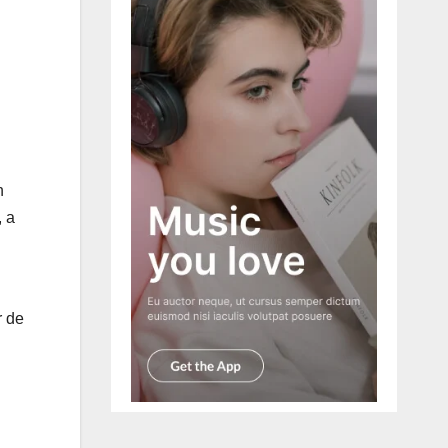
n
, a
r de