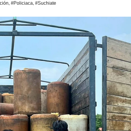
ción
,
#Policiaca
,
#Suchiate