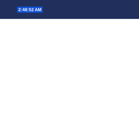
Saltar
2:48:54 AM
al
contenido