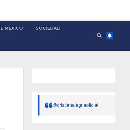
E MÉXICO
SOCIEDAD
@cristianalegriaoficial